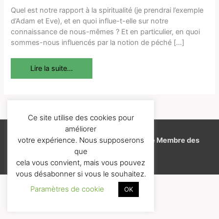
et
Quel est notre rapport à la spiritualité (je prendrai l’exemple
une
d’Adam et Eve), et en quoi influe-t-elle sur notre
spiritualité
connaissance de nous-mêmes ? Et en particulier, en quoi
sereine
sommes-nous influencés par la notion de péché […]
(sans
culpabilité
Lire la suite...
!)
Ce site utilise des cookies pour
améliorer
votre expérience. Nous supposerons
Copyright © 2026
J'aime l'EFT
-
Espace Membre des
que
Formations
cela vous convient, mais vous pouvez
vous désabonner si vous le souhaitez.
Paramètres de cookie
OK