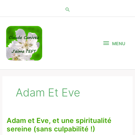
Aller
au
contenu
MENU
MENU
Adam Et Eve
Adam et Eve, et une spiritualité
Adam
et
sereine (sans culpabilité !)
Eve,