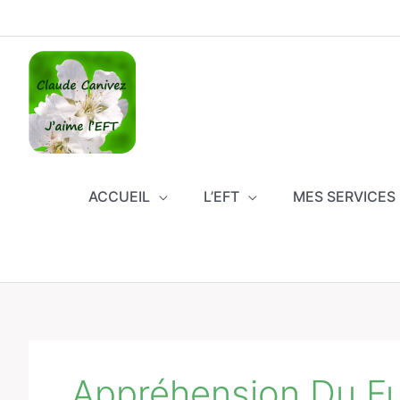
Aller
au
contenu
ACCUEIL
L’EFT
MES SERVICES
Appréhension Du Fu