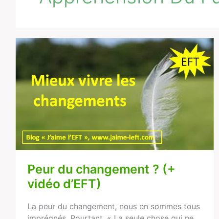
Peur
du
changement
?
(+
vidéo
d’EFT)
Peur du changement ? (+
vidéo d’EFT)
La peur du changement, nous en sommes tous
imprégnés. Pourtant, « La seule chose qui ne