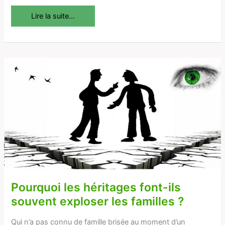
Lire la suite...
Pourquoi
les
héritages
font-
ils
souvent
exploser
les
familles
?
Pourquoi les héritages font-ils
souvent exploser les familles ?
Qui n’a pas connu de famille brisée au moment d’un