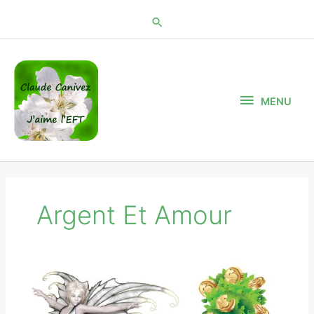
Aller
au
contenu
MENU
MENU
Argent Et Amour
Dialogue
(rigolo)
avec
l’argent