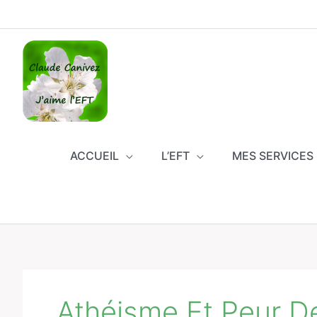
Aller
au
contenu
ACCUEIL
L’EFT
MES SERVICES
Athéisme Et Peur D