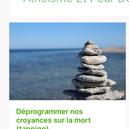
Déprogrammer
nos
croyances
sur
la
mort
(tapping)
Déprogrammer nos
croyances sur la mort
(tapping)