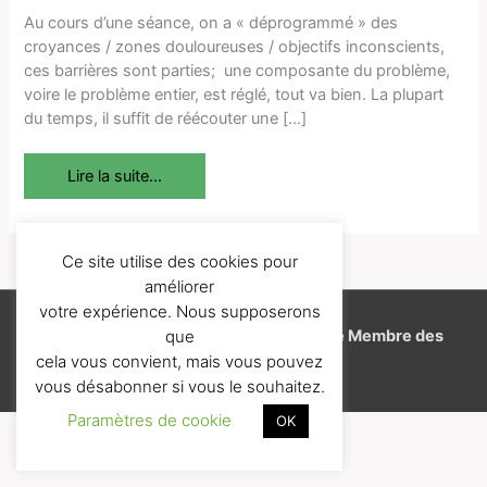
que
Au cours d’une séance, on a « déprogrammé » des
le
croyances / zones douloureuses / objectifs inconscients,
bénéfice
ces barrières sont parties; une composante du problème,
d’une
voire le problème entier, est réglé, tout va bien. La plupart
séance
du temps, il suffit de réécouter une […]
soit
durable
Lire la suite...
?
Ce site utilise des cookies pour
améliorer
votre expérience. Nous supposerons
Copyright © 2026
J'aime l'EFT
-
Espace Membre des
que
cela vous convient, mais vous pouvez
Formations
vous désabonner si vous le souhaitez.
Paramètres de cookie
OK