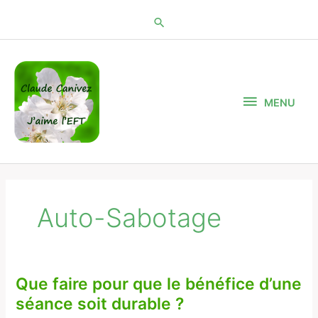
Aller
au
contenu
MENU
MENU
Auto-Sabotage
Que faire pour que le bénéfice d’une
Que
faire
séance soit durable ?
pour