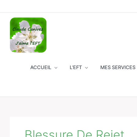
Aller
au
contenu
ACCUEIL
L’EFT
MES SERVICES
Blessure De Rejet