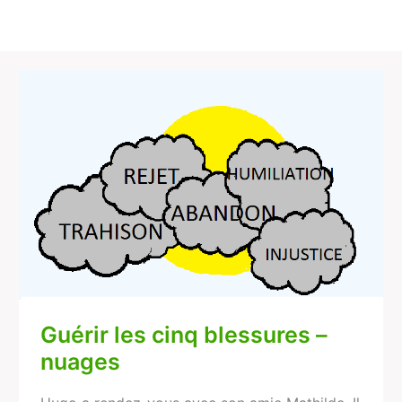
Guérir
les
cinq
blessures
–
nuages
Guérir les cinq blessures –
nuages