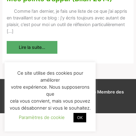
points
d’appui
Comme l’an dernier, je fais une liste de ce que j’ai appris
(Bilan
en travaillant sur ce blog : j’y écris toujours avec autant de
2014)
plaisir, c’est pour moi un outil de réflexion particulièrement
[…]
Lire la suite...
Ce site utilise des cookies pour
améliorer
votre expérience. Nous supposerons
Copyright © 2026
J'aime l'EFT
-
Espace Membre des
que
Formations
cela vous convient, mais vous pouvez
vous désabonner si vous le souhaitez.
Paramètres de cookie
OK