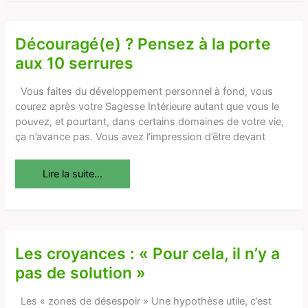
Découragé(e) ? Pensez à la porte
Découragé(e)
?
aux 10 serrures
Pensez
à
Vous faites du développement personnel à fond, vous
la
courez après votre Sagesse Intérieure autant que vous le
porte
pouvez, et pourtant, dans certains domaines de votre vie,
aux
ça n’avance pas. Vous avez l’impression d’être devant
10
serrures
Lire la suite...
Les croyances : « Pour cela, il n’y a
Les
croyances
pas de solution »
:
«
Les « zones de désespoir » Une hypothèse utile, c’est