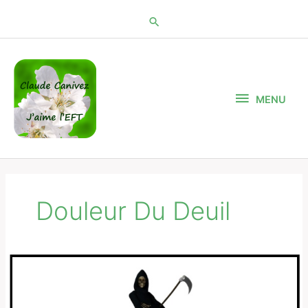
Aller
au
contenu
MENU
MENU
Douleur Du Deuil
Les
peurs
absurdes
liées