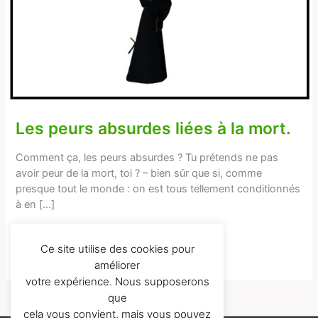
à
la
mort.
Les peurs absurdes liées à la mort.
Comment ça, les peurs absurdes ? Tu prétends ne pas
avoir peur de la mort, toi ? – bien sûr que si, comme
presque tout le monde : on est tous tellement conditionnés
à en […]
Lire la suite...
Ce site utilise des cookies pour
améliorer
votre expérience. Nous supposerons
que
cela vous convient, mais vous pouvez