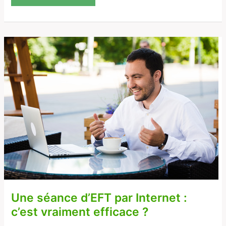
Une
séance
d’EFT
par
Internet
:
c’est
vraiment
efficace ?
Une séance d’EFT par Internet :
c’est vraiment efficace ?