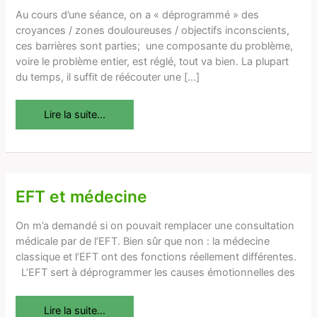
que
Au cours d’une séance, on a « déprogrammé » des
le
croyances / zones douloureuses / objectifs inconscients,
bénéfice
ces barrières sont parties; une composante du problème,
d’une
voire le problème entier, est réglé, tout va bien. La plupart
séance
du temps, il suffit de réécouter une […]
soit
durable
Lire la suite...
?
EFT et médecine
EFT
et
médecine
On m’a demandé si on pouvait remplacer une consultation
médicale par de l’EFT. Bien sûr que non : la médecine
classique et l’EFT ont des fonctions réellement différentes.
L’EFT sert à déprogrammer les causes émotionnelles des
Lire la suite...