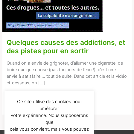
et
des
pistes
pour
en
sortir
Quelques causes des addictions, et
des pistes pour en sortir
Quand on a envie de grignoter, d’allumer une cigarette, de
boire quelque chose (pas toujours de l’eau !), c’est une
envie à satisfaire … tout de suite. Dans cet article et la vidéo
ci-dessous, on […]
Lire la suite...
Ce site utilise des cookies pour
améliorer
votre expérience. Nous supposerons
que
cela vous convient, mais vous pouvez