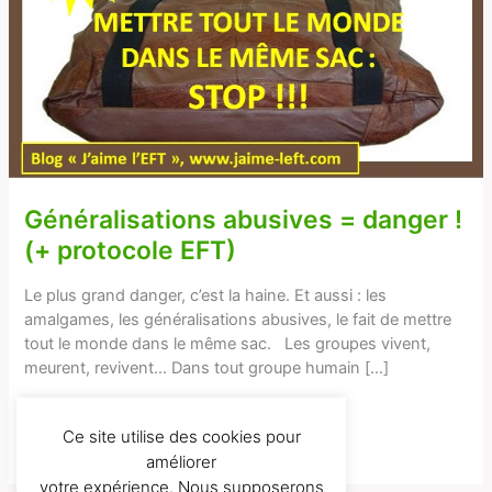
!
(+
protocole
EFT)
Généralisations abusives = danger !
(+ protocole EFT)
Le plus grand danger, c’est la haine. Et aussi : les
amalgames, les généralisations abusives, le fait de mettre
tout le monde dans le même sac. Les groupes vivent,
meurent, revivent… Dans tout groupe humain […]
Lire la suite...
Ce site utilise des cookies pour
améliorer
votre expérience. Nous supposerons