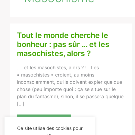
Tout le monde cherche le
Tout
le
bonheur : pas sûr … et les
monde
masochistes, alors ?
cherche
le
… et les masochistes, alors ? ! Les
bonheur
« masochistes » croient, au moins
:
inconsciemment, qu’ils doivent expier quelque
pas
chose (peu importe quoi : ça se situe sur le
sûr
plan du fantasme), sinon, il se passera quelque
…
[…]
et
les
masochistes,
Lire la suite...
alors
Ce site utilise des cookies pour