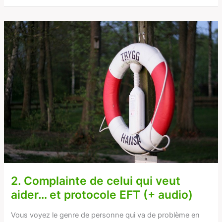
2.
Complainte
de
celui
qui
veut
aider…
et
protocole
EFT
(+
audio)
2. Complainte de celui qui veut
aider… et protocole EFT (+ audio)
Vous voyez le genre de personne qui va de problème en