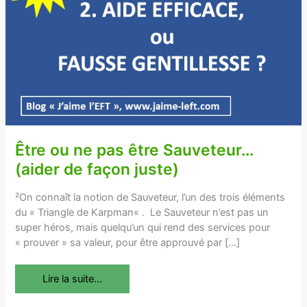
pas
être
Sauveteur…
(aider
de
façon
juste)
Être ou ne pas être Sauveteur…
(aider de façon juste)
²On connaît la notion de Sauveteur, l’un des trois éléments
du « Triangle de Karpman« . Le Sauveteur n’est pas un
super héros, mais quelqu’un qui rend des services pour
« prouver » sa valeur, pour être approuvé par […]
Lire la suite...