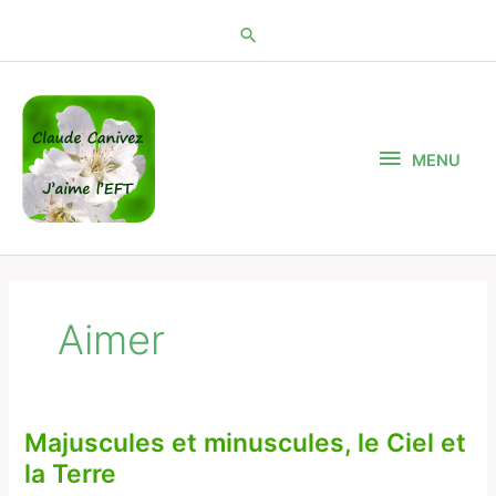
Aller
au
contenu
MENU
MENU
Aimer
Majuscules et minuscules, le Ciel et
Majuscules
et
la Terre
minuscules,