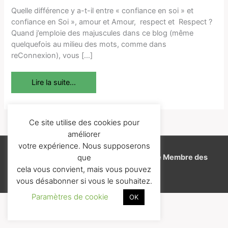
le
Quelle différence y a-t-il entre « confiance en soi » et
Ciel
confiance en Soi », amour et Amour, respect et Respect ?
et
Quand j’emploie des majuscules dans ce blog (même
la
quelquefois au milieu des mots, comme dans
Terre
reConnexion), vous […]
Lire la suite...
Ce site utilise des cookies pour
améliorer
votre expérience. Nous supposerons
Copyright © 2026
J'aime l'EFT
-
Espace Membre des
que
cela vous convient, mais vous pouvez
Formations
vous désabonner si vous le souhaitez.
Paramètres de cookie
OK