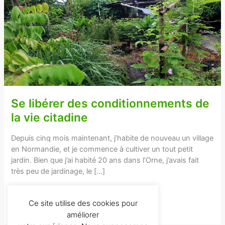
conditionnements
de
la
vie
citadine
Se libérer des conditionnements de
la vie citadine
Depuis cinq mois maintenant, j’habite de nouveau un village
en Normandie, et je commence à cultiver un tout petit
jardin. Bien que j’ai habité 20 ans dans l’Orne, j’avais fait
très peu de jardinage, le […]
Lire la suite...
Ce site utilise des cookies pour
améliorer