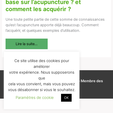
base sur l’acupuncture ? et
sert
comment les acquérir ?
d’avoir
des
Une toute petite partie de cette somme de connaissances
(minuscules)
qu’est l’acupuncture apporte déjà beaucoup. Comment
connaissances
l’acquérir, et quelques exemples d’utilisation.
de
base
sur
Lire la suite...
l’acupuncture
?
et
Ce site utilise des cookies pour
comment
améliorer
les
votre expérience. Nous supposerons
acquérir
que
Copyright © 2026
J'aime l'EFT
-
Espace Membre des
?
cela vous convient, mais vous pouvez
Formations
vous désabonner si vous le souhaitez.
Paramètres de cookie
OK