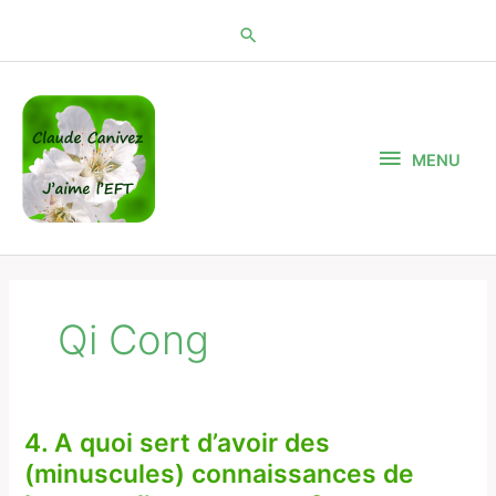
Aller
au
contenu
MENU
MENU
Qi Cong
4. A quoi sert d’avoir des
4.
A
(minuscules) connaissances de
quoi