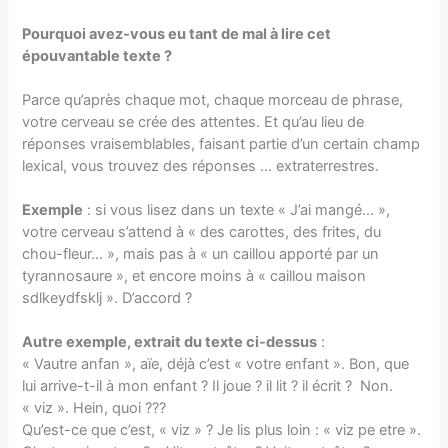
Pourquoi avez-vous eu tant de mal à lire cet
épouvantable texte ?
Parce qu’après chaque mot, chaque morceau de phrase,
votre cerveau se crée des attentes. Et qu’au lieu de
réponses vraisemblables, faisant partie d’un certain champ
lexical, vous trouvez des réponses … extraterrestres.
Exemple
: si vous lisez dans un texte « J’ai mangé… »,
votre cerveau s’attend à « des carottes, des frites, du
chou-fleur… », mais pas à « un caillou apporté par un
tyrannosaure », et encore moins à « caillou maison
sdlkeydfsklj ». D’accord ?
Autre exemple, extrait du texte ci-dessus
:
« Vautre anfan », aïe, déjà c’est « votre enfant ». Bon, que
lui arrive-t-il à mon enfant ? Il joue ? il lit ? il écrit ? Non.
« viz ». Hein, quoi ???
Qu’est-ce que c’est, « viz » ? Je lis plus loin : « viz pe etre ».