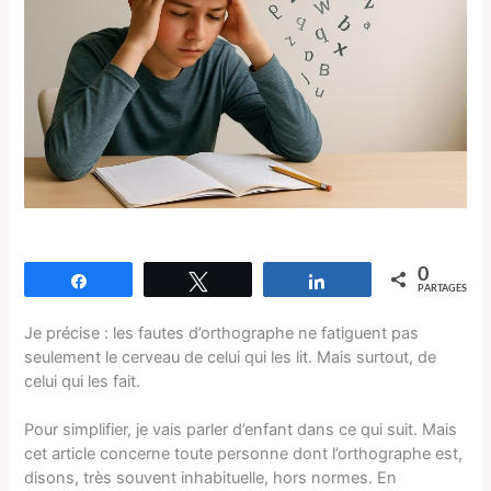
0
Partagez
Tweetez
Partagez
PARTAGES
Je précise : les fautes d’orthographe ne fatiguent pas
seulement le cerveau de celui qui les lit. Mais surtout, de
celui qui les fait.
Pour simplifier, je vais parler d’enfant dans ce qui suit. Mais
cet article concerne toute personne dont l’orthographe est,
disons, très souvent inhabituelle, hors normes. En