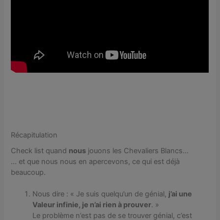
Récapitulation
Check list quand
nous
jouons les Chevaliers Blancs…
… et que nous nous en apercevons, ce qui est déjà
beaucoup.
Nous dire : « Je suis quelqu’un de génial,
j’ai une
Valeur infinie, je n’ai rien à prouver
. »
Le problème n’est pas de se trouver génial, c’est