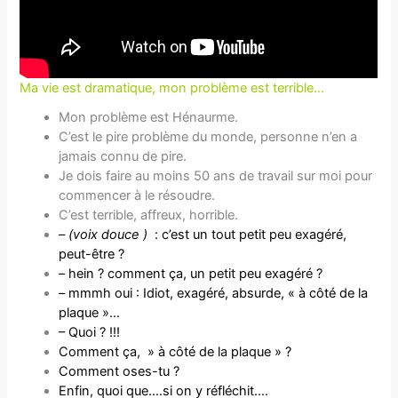
Ma vie est dramatique, mon problème est terrible…
Mon problème est Hénaurme.
C’est le pire problème du monde, personne n’en a
jamais connu de pire.
Je dois faire au moins 50 ans de travail sur moi pour
commencer à le résoudre.
C’est terrible, affreux, horrible.
– (voix douce )
: c’est un tout petit peu exagéré,
peut-être ?
– hein ? comment ça, un petit peu exagéré ?
– mmmh oui : Idiot, exagéré, absurde, « à côté de la
plaque »…
– Quoi ? !!!
Comment ça, » à côté de la plaque » ?
Comment oses-tu ?
Enfin, quoi que….si on y réfléchit….