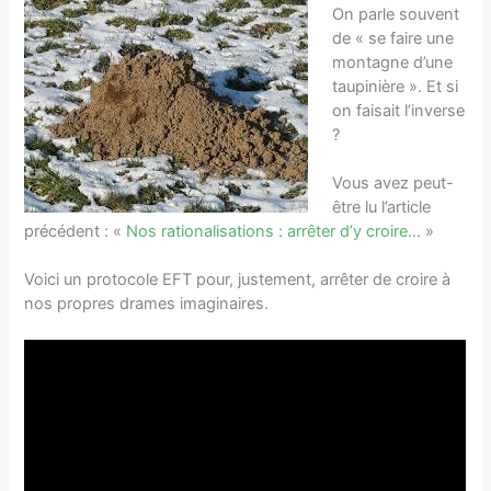
On parle souvent
de « se faire une
montagne d’une
taupinière ». Et si
on faisait l’inverse
?
Vous avez peut-
être lu l’article
précédent : «
Nos rationalisations : arrêter d’y croire…
»
Voici un protocole EFT pour, justement, arrêter de croire à
nos propres drames imaginaires.