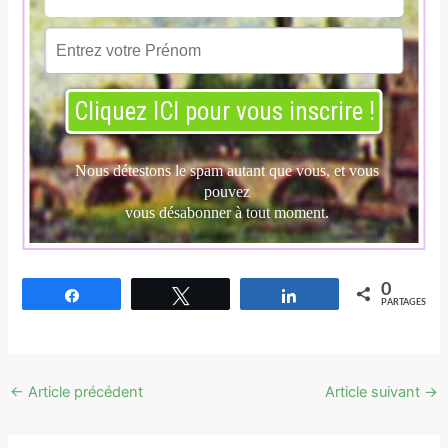
0
Partagez
Tweetez
Partagez
PARTAGES
←
Article précédent
Article suivant
→