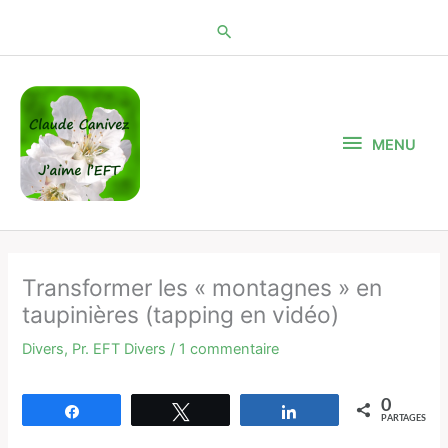
Aller
au
contenu
MENU
MENU
Transformer les « montagnes » en
taupinières (tapping en vidéo)
Divers
,
Pr. EFT Divers
/
1 commentaire
0
Partagez
Tweetez
Partagez
PARTAGES